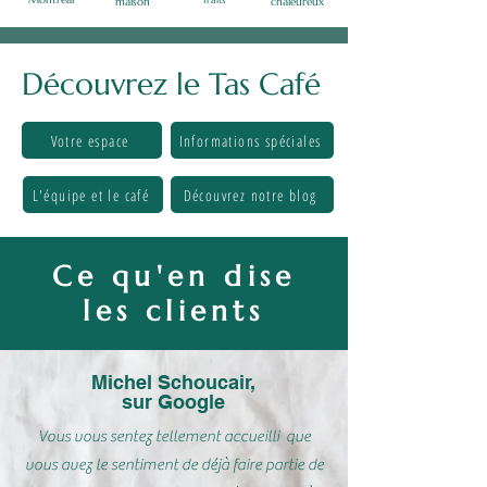
fraits
maison
chaleureux
Découvrez le Tas Café
Votre espace
Informations spéciales
L'équipe et le café
Découvrez notre blog
Ce qu'en dise
les clients
Michel Schoucair,
sur Google
Vous vous sentez tellement accueilli que
vous avez le sentiment de déjà faire partie de