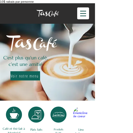
10$ rabais par personne
C'est plus qu'un café,
c'est une amitié
Voir notre menu
Café et thé fait à
Plats faits
Produits
Lieu
Montréal