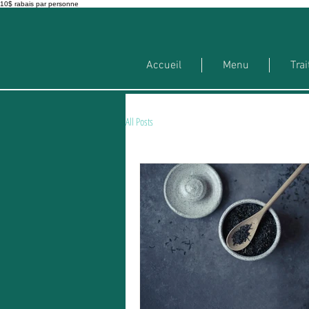
10$ rabais par personne
Accueil
Menu
Trai
All Posts