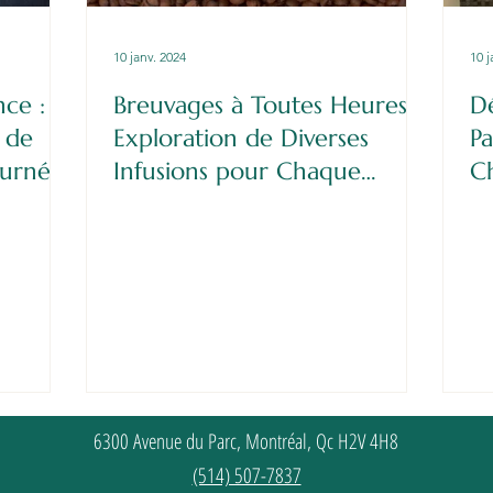
10 janv. 2024
10 j
nce :
Breuvages à Toutes Heures :
D
 de
Exploration de Diverses
Pa
ournée
Infusions pour Chaque
Ch
Moment
6300 Avenue du Parc, Montréal, Qc H2V 4H8
(514) 507-7837