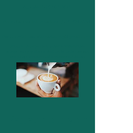
Au café:
(514) 507-7837
Pour d'autres informations:
(514) 424-6934
Par courriel:
tascafemarketing@gmail.com
Contactez le Tas Café pour toute question ou simplement pour
échanger. Notre propriétaire se réjouit de créer des liens avec vous.
Venez partager une tasse de café et des moments chaleureux.
Passez nous voir