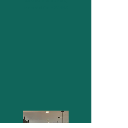
6300 avenue du Parc,
Montréal Qc H2V 4H8